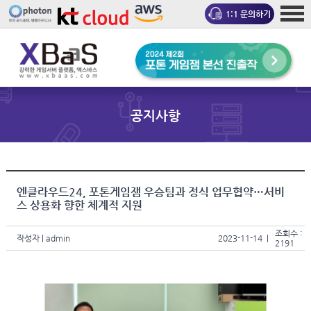
1:1 문의하기
공지사항
엔클라우드24, 포톤게임잼 우승팀과 정식 업무협약…서비
스 상용화 향한 체계적 지원
조회수 :
작성자
| admin
2023-11-14 |
2191