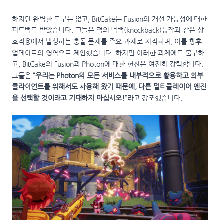
하지만 완벽한 도구는 없고, BitCake는 Fusion의 개선 가능성에 대한
피드백도 받았습니다. 그들은 적의 넉백(knockback)동작과 같은 상
호작용에서 발생하는 충돌 문제를 주요 과제로 지적하며, 이를 향후
업데이트의 영역으로 제안했습니다. 하지만 이러한 과제에도 불구하
고, BitCake의 Fusion과 Photon에 대한 헌신은 여전히 강력합니다.
그들은 “
우리는 Photon의 모든 서비스를 내부적으로 활용하고 외부
클라이언트를 위해서도 사용해 왔기 때문에, 다른 멀티플레이어 엔진
을 선택할 것이라고 기대하지 마십시오!
”라고 강조했습니다.