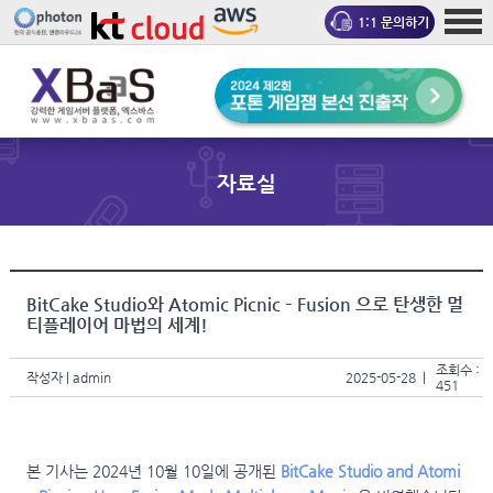
1:1 문의하기
자료실
BitCake Studio와 Atomic Picnic – Fusion 으로 탄생한 멀
티플레이어 마법의 세계!
조회수 :
작성자
| admin
2025-05-28 |
451
본 기사는 2024년 10월 10일에 공개된
BitCake Studio and Atomi