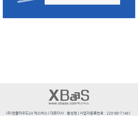
(주)엔클라우드24 엑스바스 | 대표이사 : 황성현 | 사업자등록번호 : 220-86-71461
| 통신판매업신고 : 2012-경기성남-0210
본사 : (13492) 경기도 성남시 분당구 대왕판교로 644번길 86 (삼평동 730) 4층
전화 : 1544-9302 | 팩스 : 031-8016-8519 | 문의메일 :
webmaster@xbaas.com | 문의전화 : 김민지 매니저 070-4266-7365
Copyright(c) 2017 www.xbaas.com